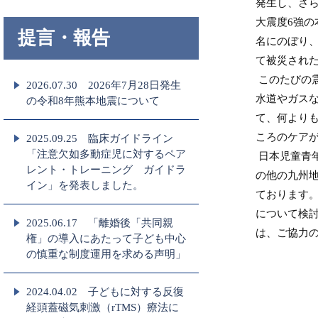
発生し、さら
大震度6強の
提言・報告
名にのぼり
て被災され
このたびの
2026.07.30 2026年7月28日発生
水道やガス
の令和8年熊本地震について
て、何より
ころのケア
2025.09.25 臨床ガイドライン
「注意欠如多動症児に対するペア
日本児童青
レント・トレーニング ガイドラ
の他の九州
イン」を発表しました。
ております
について検
2025.06.17 「離婚後「共同親
は、ご協力
権」の導⼊にあたって⼦ども中⼼
の慎重な制度運⽤を求める声明」
2024.04.02 子どもに対する反復
経頭蓋磁気刺激（rTMS）療法に