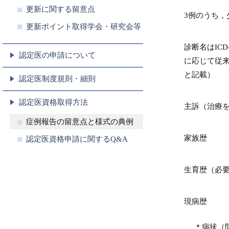
更新に関する留意点
3例のうち，
更新ポイント取得学会・研究会等
診断名はIC
認定医の申請について
に応じて従来
と記載）
認定医制度規則・細則
認定医資格取得方法
主訴（治療
症例報告の留意点と様式の典例
家族歴
認定医資格申請に関するQ&A
生育歴（必
現病歴
＊病状（