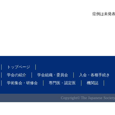
症例は未発
トップページ
学会の紹介
学会組織・委員会
入会・各種手続き
学術集会・研修会
専門医・認定医
機関誌
Copyright© The Japanese Society 