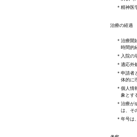
＊精神医
治療の経過
＊治療開
時間的
＊入院の
＊適応外
＊申請者
体的に
＊個人情
象とす
＊治療が
は、そ
＊年号は
考察