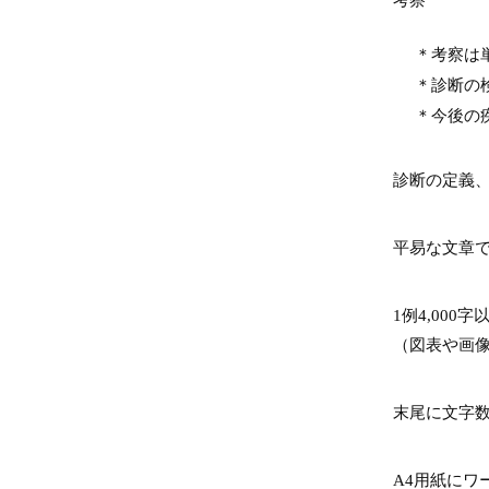
＊考察は
＊診断の
＊今後の
診断の定義
平易な文章
1例4,000
（図表や画
末尾に文字
A4用紙にワ