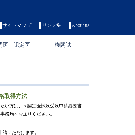
サイトマップ
リンク集
About us
門医・認定医
機関誌
格取得方法
したい方は、＜認定医試験受験申請必要書
会事務局へお送りください。
申請いただけます。