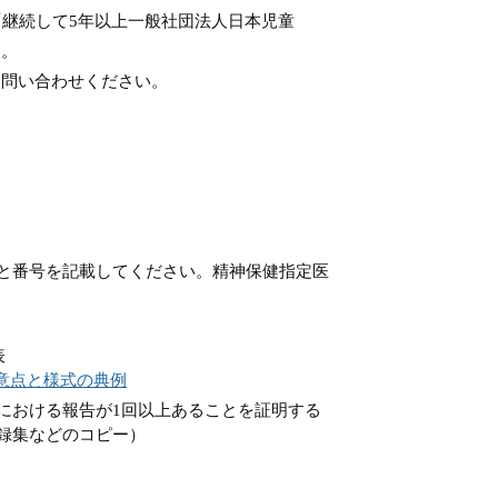
「継続して5年以上一般社団法人日本児童
す。
お問い合わせください。
と番号を記載してください。精神保健指定医
表
意点と様式の典例
における報告が1回以上あることを証明する
録集などのコピー）