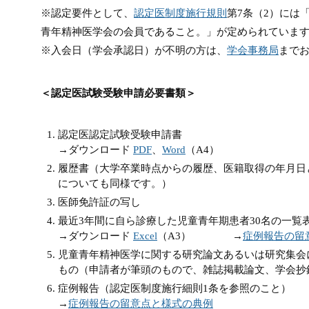
※認定要件として、
認定医制度施行規則
第7条（2）には
青年精神医学会の会員であること。」が定められていま
※入会日（学会承認日）が不明の方は、
学会事務局
まで
＜認定医試験受験申請必要書類＞
認定医認定試験受験申請書
→ダウンロード
PDF
、
Word
（A4）
履歴書（大学卒業時点からの履歴、医籍取得の年月日
についても同様です。）
医師免許証の写し
最近3年間に自ら診療した児童青年期患者30名の一覧
→ダウンロード
Excel
（A3） →
症例報告の留
児童青年精神医学に関する研究論文あるいは研究集会
もの（申請者が筆頭のもので、雑誌掲載論文、学会抄
症例報告（認定医制度施行細則1条を参照のこと）
→
症例報告の留意点と様式の典例