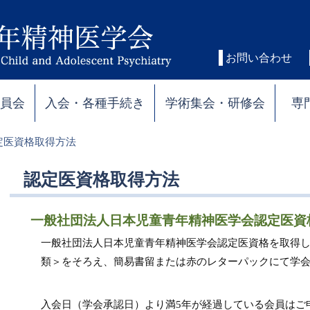
お問い合わせ
委員会
入会・各種手続き
学術集会・研修会
専
定医資格取得方法
認定医資格取得方法
一般社団法人日本児童青年精神医学会認定医資
一般社団法人日本児童青年精神医学会認定医資格を取得
類＞をそろえ、簡易書留または赤のレターパックにて学
入会日（学会承認日）より満5年が経過している会員はご