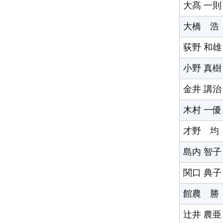
大髙 一則
大橋 浩
荻野 和雄
小野 真樹
金井 講治
木村 一優
才野 均
島内 智子
関口 典子
館農 勝
辻井 農亜