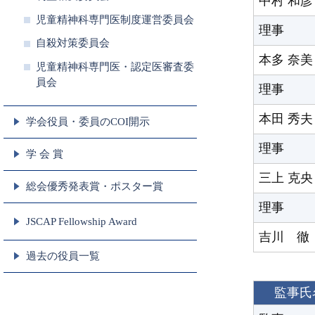
中村 和彦
児童精神科専門医制度運営委員会
理事
自殺対策委員会
本多 奈美
児童精神科専門医・認定医審査委
員会
理事
本田 秀夫
学会役員・委員のCOI開示
理事
学 会 賞
三上 克央
総会優秀発表賞・ポスター賞
理事
JSCAP Fellowship Award
吉川 徹
過去の役員一覧
監事氏