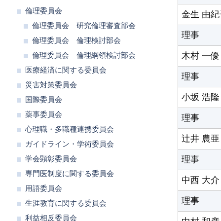
倫理委員会
金生 由紀
倫理委員会 研究倫理審査部会
理事
倫理委員会 倫理検討部会
木村 一優
倫理委員会 倫理綱領検討部会
医療経済に関する委員会
理事
災害対策委員会
小坂 浩隆
国際委員会
薬事委員会
理事
心理職・多職種連携委員会
辻井 農亜
ガイドライン・学術委員会
理事
学会顕彰委員会
専門医制度に関する委員会
中西 大介
用語委員会
理事
生涯教育に関する委員会
利益相反委員会