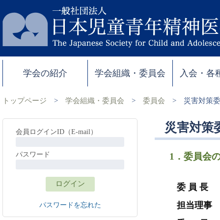
学会の紹介
学会組織・委員会
入会・各
トップページ
>
学会組織・委員会
>
委員会
>
災害対策
災害対策
会員ログインID（E-mail）
パスワード
1．委
委 員 長
担当理事
パスワードを忘れた