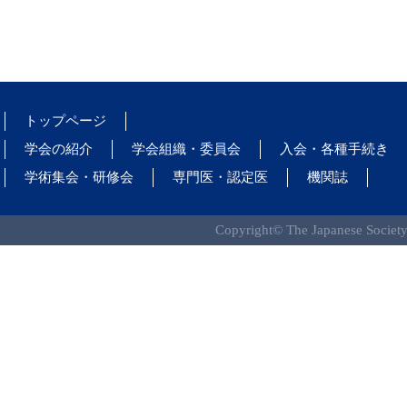
トップページ
学会の紹介
学会組織・委員会
入会・各種手続き
学術集会・研修会
専門医・認定医
機関誌
Copyright© The Japanese Society 