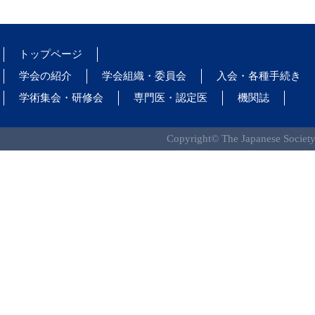
トップページ
学会の紹介
学会組織・委員会
入会・各種手続き
学術集会・研修会
専門医・認定医
機関誌
Copyright© The Japanese Society 