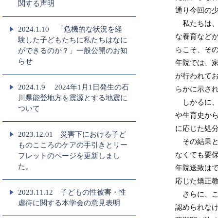
関する声明
通り今回の
私たちは、
2024.1.10 「危機的な状況を経
な養育など
験した子どもたちに私たちはなに
らこそ、そ
ができるのか？」一般公開のお知
らせ
年院では、
が行われて
2024.1.9 2024年1月1日発生の石
らかに示さ
川県能登地方を震源とする地震に
しかるに、
ついて
や生育史か
に応じた処
2023.12.01 災害下における子ど
その結果と
ものこころのケアの手引きとリー
なくても要
フレットのページを更新しまし
た。
年院送致は
応じた矯正
2023.11.12 子どもの性被害・性
さらに、こ
虐待に関する本学会の意見表明
認められな