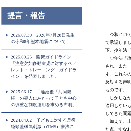
提言・報告
令和2年10
2026.07.30 2026年7月28日発生
の令和8年熊本地震について
で承認しま
下、少年法
2025.09.25 臨床ガイドライン
少年法「改
「注意欠如多動症児に対するペア
され、また
レント・トレーニング ガイドラ
す。これらの
イン」を発表しました。
反対する声明
ものです。
2025.06.17 「離婚後「共同親
しかしなが
権」の導⼊にあたって⼦ども中⼼
の慎重な制度運⽤を求める声明」
適用しない
してきた問
2024.04.02 子どもに対する反復
加えて、上
経頭蓋磁気刺激（rTMS）療法に
た点、すな