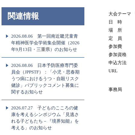
大会テーマ 
関連情報
日 時 202
場 所 N
2026.08.06 第一回南近畿児童青
定 員 8
年精神医学会学術集会開催（2026
参加費 6,
年9月13日・三重県）のお知らせ
参加資格 
申込方法 
2026.08.06 日本予防医療専門委
UR
員会（JPPSTF）：「小児・思春期
うつ病におけるうつ・自殺リスク
健診」パブリックコメント募集に
事務局
関するお知らせ
2026.07.27 子どものこころの健
康を考えるシンポジウム「見逃さ
れる子どもたち－『境界知能』を
考える」のお知らせ