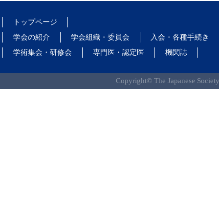
トップページ
学会の紹介
学会組織・委員会
入会・各種手続き
学術集会・研修会
専門医・認定医
機関誌
Copyright© The Japanese Society 