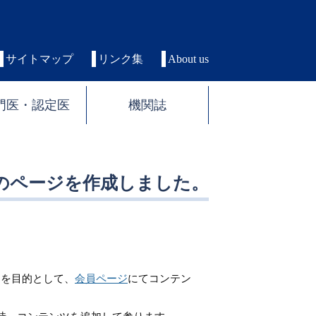
サイトマップ
リンク集
About us
門医・認定医
機関誌
」のページを作成しました。
とを目的として、
会員ページ
にてコンテン