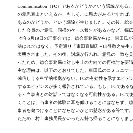
Communication（FC）であるかどうかという議論が
の意思表出といえるか、もしそこに懸念があるとすれば
あるのかどうか、という議論が生じました。その後、総
した会員のご意見、同様のケース報告があるかなど、幅
本年6月19日の理事会では、総会事務局からは、東田氏
法はFCではなく、予定通り「東田直樹氏＋山登敬之先生
表明されました。その後、討議が行われ、意見の一致を
ったため、総会事務局に対し中止の方向での再検討を要
主な理由は、以下のとおりでした。東田氏のコミュニケー
確信しうる科学的根拠がない。FCの有効性を示すエビデ
するエビデンスが多く報告されている。もし、FCである
る＜当事者との対話＞ではなくなる可能性がある。FCで
くことは、当事者の体験に耳を傾けることにはならず、
事者を傷つけることにならないかとの懸念がある等です
たため、村上事務局長がいったん持ち帰ることになりま