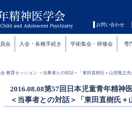
お問い合わせ
委員会
入会・各種手続き
学術集会・研修会
専
医学会総会 教育セッション ＜当事者との対話＞「東田直樹氏＋山登敬之
2016.08.08第57回日本児童青年
＜当事者との対話＞「東田直樹氏＋