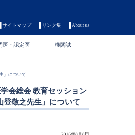
サイトマップ
リンク集
About us
門医・認定医
機関誌
先生」について
精神医学会総会 教育セッション
山登敬之先生」について
2016年8月8日