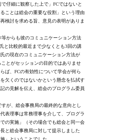
で仔細に観察した上で」FCではないと
することは総会の重要な役割」という理由
の再検討を求める旨、意見の表明がありま
作等からも彼のコミュニケーション方法
iklen氏と比較的最近まで少なくとも3回の講
田氏の現在のコミュニケーション方法が
ることがセッションの目的ではありませ
らば、FCの有効性について学会が何ら
性を欠くのではないかという懸念を払拭す
上記の見解を伝え、総会のプログラム委員
ですが、総会事務局の最終的な意向とし
、代表理事は常務理事を介して、プログラ
外での実施」（その場合でも総会と同一会
会長と総会事務局に対して提示しました
実施」ということでした。