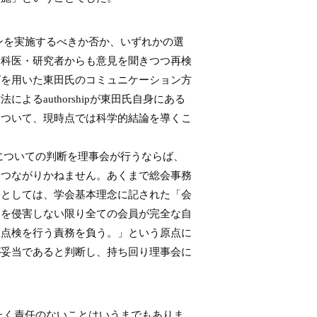
ンを実施するべきか否か、いずれかの選
神科医・研究者からも意見を聞きつつ再検
グを用いた東田氏のコミュニケーション方
るauthorshipが東田氏自身にある
について、現時点では科学的結論を導くこ
についての判断を理事会が行うならば、
もつながりかねません。あくまで総会事務
会としては、学会基本理念に記された「会
定を侵害しない限り全ての会員が完全な自
と点検を行う責務を負う。」という原点に
が妥当であると判断し、持ち回り理事会に
たく責任のないことはいうまでもありま