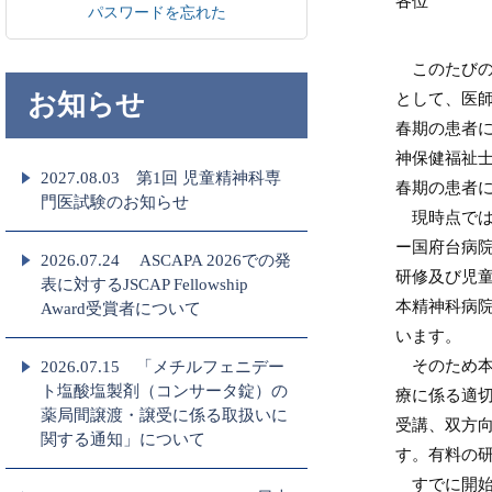
各位
パスワードを忘れた
このたびの
お知らせ
として、医
春期の患者
神保健福祉士
2027.08.03 第1回 児童精神科専
春期の患者
門医試験のお知らせ
現時点では
ー国府台病
2026.07.24 ASCAPA 2026での発
研修及び児
表に対するJSCAP Fellowship
本精神科病
Award受賞者について
います。
そのため本
2026.07.15 「メチルフェニデー
ト塩酸塩製剤（コンサータ錠）の
療に係る適切
薬局間譲渡・譲受に係る取扱いに
受講、双方
関する通知」について
す。有料の
すでに開始