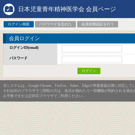
日本児童青年精神医学会 会員ページ
ログイン画面
パスワードを忘れた
会員初期認証を行う
会員ログイン
ログインID(email)
パスワード
当システムは、Google Chrome、FireFox、Safari、Edgeの準最新版以降に対応し
それ以外のブラウザでご閲覧の方は、表示が崩れたり一部機能が制約される場合
お手数ですが上記対応ブラウザでご利用ください。