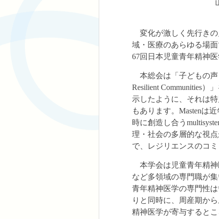
変化が激しく先行きの見
域・医療のあらゆる場面で
67回日本児童青年精神
本総会は「子どもの声を聴く―共に
Resilient Comm
示したように、それは特別な
もあります。Maste
時に創造し合うmulti
理・社会の多層的な視点
で、レジリエンスのコミ
本学会は児童青年精神
など多領域の専門職が集
青年精神医学の専門性は
りと同時に、周産期から
精神医学が寄与するとこ