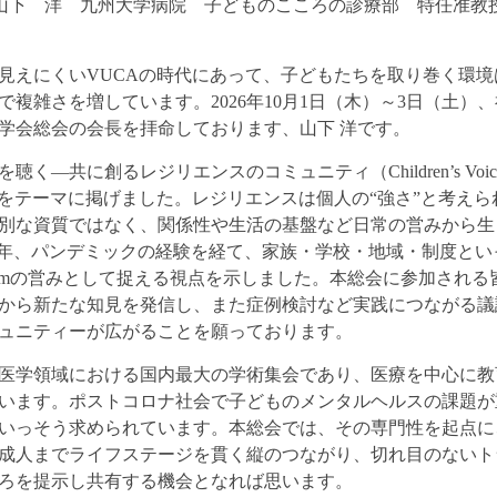
山下 洋 九州大学病院 子どものこころの診療部 特任准教
えにくいVUCAの時代にあって、子どもたちを取り巻く環境
複雑さを増しています。2026年10月1日（木）～3日（土）
医学会総会の会長を拝命しております、山下 洋です。
創るレジリエンスのコミュニティ（Children’s Voices and the
unities）」をテーマに掲げました。レジリエンスは個人の“強さ”と考え
資質ではなく、関係性や生活の基盤など日常の営みから生まれる“ord
nは近年、パンデミックの経験を経て、家族・学校・地域・制度と
systemの営みとして捉える視点を示しました。本総会に参加され
から新たな知見を発信し、また症例検討など実践につながる議
ュニティーが広がることを願っております。
医学領域における国内最大の学術集会であり、医療を中心に教
います。ポストコロナ社会で子どものメンタルヘルスの課題が
いっそう求められています。本総会では、その専門性を起点に
成人までライフステージを貫く縦のつながり、切れ目のないト
ろを提示し共有する機会となれば思います。